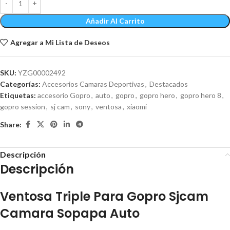
Añadir Al Carrito
Agregar a Mi Lista de Deseos
SKU:
YZG00002492
Categorías:
Accesorios Camaras Deportivas
,
Destacados
Etiquetas:
accesorio Gopro
,
auto
,
gopro
,
gopro hero
,
gopro hero 8
,
gopro session
,
sj cam
,
sony
,
ventosa
,
xiaomi
Share:
Descripción
Descripción
Ventosa Triple Para Gopro Sjcam
Camara Sopapa Auto