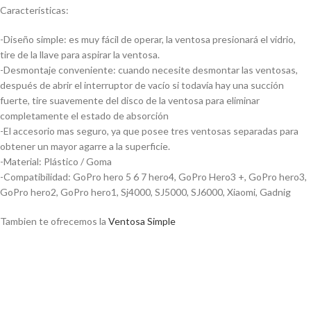
Características:
-Diseño simple: es muy fácil de operar, la ventosa presionará el vidrio,
tire de la llave para aspirar la ventosa.
-Desmontaje conveniente: cuando necesite desmontar las ventosas,
después de abrir el interruptor de vacío si todavía hay una succión
fuerte, tire suavemente del disco de la ventosa para eliminar
completamente el estado de absorción
-El accesorio mas seguro, ya que posee tres ventosas separadas para
obtener un mayor agarre a la superficie.
-Material: Plástico / Goma
-Compatibilidad: GoPro hero 5 6 7 hero4, GoPro Hero3 +, GoPro hero3,
GoPro hero2, GoPro hero1, Sj4000, SJ5000, SJ6000, Xiaomi, Gadnig
Tambien te ofrecemos la
Ventosa Simple
Ventosa Triple Para Gopro Sjcam
Camara Sopapa Auto