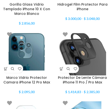
Gorilla Glass Vidrio
Hidrogel Film Protector Para
Templado iPhone 10 X Con
iPhone
Marco Blanco
$
3.000,00
-
$
3.048,00
$
2.856,00
Marco Vidrio Protector
Protector De Lente Cámara
Camara iPhone 12 Pro Max
iPhone 11 Pro / Pro Max
$
2.095,00
$
1.414,83
-
$
2.385,00