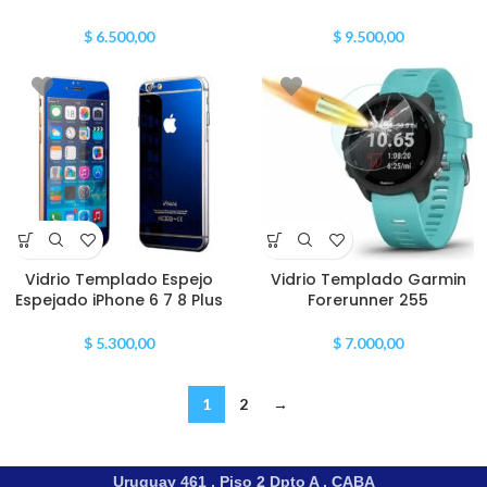
$
6.500,00
$
9.500,00
Vidrio Templado Espejo
Vidrio Templado Garmin
Espejado iPhone 6 7 8 Plus
Forerunner 255
$
5.300,00
$
7.000,00
1
2
→
Uruguay 461 , Piso 2 Dpto A , CABA