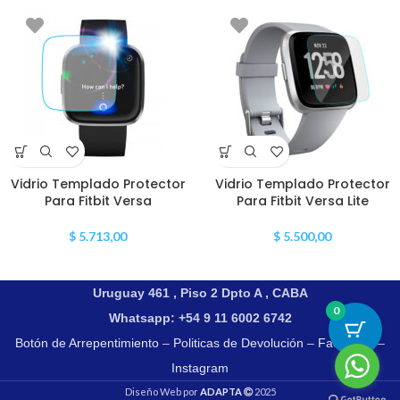
Vidrio Templado Protector
Vidrio Templado Protector
Para Fitbit Versa
Para Fitbit Versa Lite
$
5.713,00
$
5.500,00
Uruguay 461 , Piso 2 Dpto A , CABA
0
Whatsapp: +54 9 11 6002 6742
Botón de Arrepentimiento
–
Politicas de Devolución
–
Facebook
–
Instagram
Diseño Web por
ADAPTA
2025