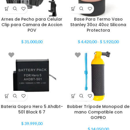
Arnes de Pecho para Celular
Base Para Termo Vaso
Clip para Camara de Accion
Stanley 30oz 40oz Silicona
POV
Protectora
$
31.000,00
$
4.420,00
-
$
5.920,00
Bateria Gopro Hero 5 Ahdbt-
Bobber Trípode Monopod de
501 Black 6 7
mano Compatible con
GOPRO
$
39.999,00
$
14.050,00