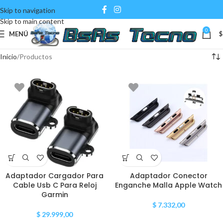
Skip to navigation
Skip to main content
0
MENÚ
$
Inicio
Productos
Adaptador Cargador Para
Adaptador Conector
Cable Usb C Para Reloj
Enganche Malla Apple Watch
Garmin
$
7.332,00
$
29.999,00