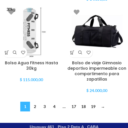
Bolsa Agua Fitness Hasta
Bolso de viaje Gimnasio
30kg
deportivo impermeable con
compartimento para
zapatillas
$
115.000,00
$
24.000,00
1
2
3
4
…
17
18
19
→
Uruguay 461 , Piso 2 Dpto A , CABA