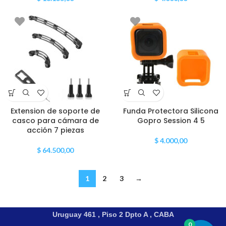
Extension de soporte de
Funda Protectora Silicona
casco para cámara de
Gopro Session 4 5
acción 7 piezas
$
4.000,00
$
64.500,00
1
2
3
→
Uruguay 461 , Piso 2 Dpto A , CABA
0