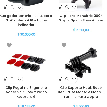
Cargador Bateria TRIPLE para
Clip Para Manubrio 360°
GoPro Hero 9 10 y 11 con
Gopro Sjcam Sony Action
indicador
$
9.514,00
$
30.000,00
Clip Pegatina Enganche
Clip Soporte Hook Base
Adhesivo Curvo Y Plano
Hebilla De Montaje Plano +
Gopro X 4
Tornillo Para Gopro
$
18.135,00
$
4.000,00