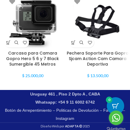
Carcasa para Camara
Pechera Soporte Para Gopro
Gopro Hero 5 6 y 7 Black
Sjcam Action Cam Camara
Sumergible 45 Metros
Deportiva
$
25.000,00
$
13.500,00
Uruguay 461 , Piso 2 Dpto A , CABA
0
Whatsapp: +54 9 11 6002 6742
Botón de Arrepentimiento
–
Politicas de Devolución
–
Facebook
–
Instagram
Diseño Web por
ADAPTA
2025