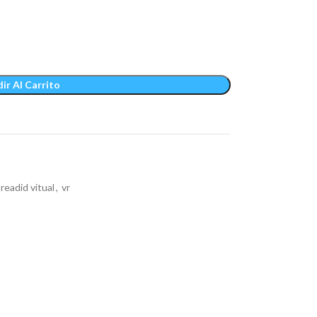
ir Al Carrito
readid vitual
,
vr