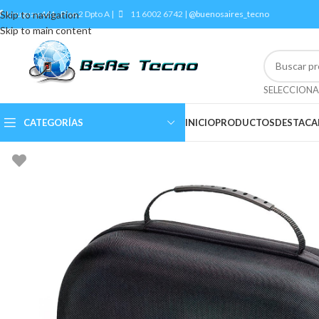
Skip to navigation
Uruguay 461 , Piso 2 Dpto A |
11 6002 6742 |
@buenosaires_tecno
Skip to main content
CATEGORÍAS
INICIO
PRODUCTOS
DESTAC