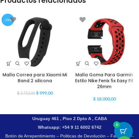
Productos relacionados
-73%
Malla Correa para Xiaomi Mi
Malla Goma Para Garmin
Band 2 silicona
Estilo Nike Fenix 5x Easy Fit
26mm
$
999,00
$
3.713,00
$
18.000,00
Uruguay 461 , Piso 2 Dpto A , CABA
0
Whatsapp: +54 9 11 6002 6742
Botón de Arrepentimiento
–
Politicas de Devolución
–
Facebook
–