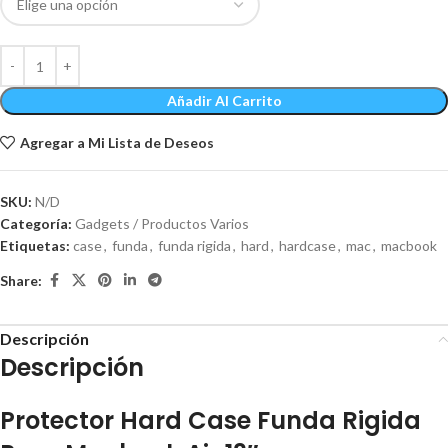
Añadir Al Carrito
Agregar a Mi Lista de Deseos
SKU:
N/D
Categoría:
Gadgets / Productos Varios
Etiquetas:
case
,
funda
,
funda rigida
,
hard
,
hardcase
,
mac
,
macbook
Share:
Descripción
Descripción
Protector Hard Case Funda Rigida