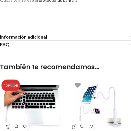
Quizás te interese el
protector de pantalla
Protector Hard Case Funda Rigida
Para Macbook Air 13″
Información adicional
FAQ
También te recomendamos…
POPULAR