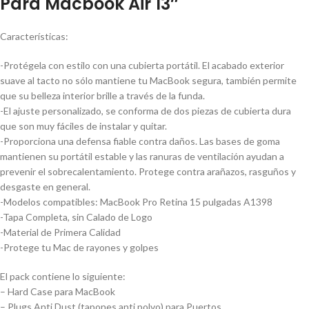
Para Macbook Air 13″
Características:
-Protégela con estilo con una cubierta portátil. El acabado exterior
suave al tacto no sólo mantiene tu MacBook segura, también permite
que su belleza interior brille a través de la funda.
-El ajuste personalizado, se conforma de dos piezas de cubierta dura
que son muy fáciles de instalar y quitar.
-Proporciona una defensa fiable contra daños. Las bases de goma
mantienen su portátil estable y las ranuras de ventilación ayudan a
prevenir el sobrecalentamiento. Protege contra arañazos, rasguños y
desgaste en general.
-Modelos compatibles: MacBook Pro Retina 15 pulgadas A1398
-Tapa Completa, sin Calado de Logo
-Material de Primera Calidad
-Protege tu Mac de rayones y golpes
El pack contiene lo siguiente:
– Hard Case para MacBook
– Plugs Anti Dust (tapones anti polvo) para Puertos