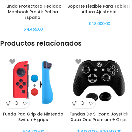
Funda Protectora Teclado
Soporte Flexible Para Tablets
Macbook Pro Air Retina
Altura Ajustable
Español
$
18.000,00
$
4.465,00
Productos relacionados
Funda Pad Grip de Nintendo
Fundas De Silicona Joystick
Switch + grips
Xbox One Premium + Grips
$
14.200,00
$
8.000,00
-
$
10.500,00