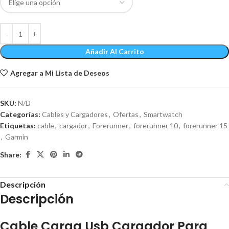
Añadir Al Carrito
Agregar a Mi Lista de Deseos
SKU:
N/D
Categorías:
Cables y Cargadores
,
Ofertas
,
Smartwatch
Etiquetas:
cable
,
cargador
,
Forerunner
,
forerunner 10
,
forerunner 15
,
Garmin
Share:
Descripción
Descripción
Cable Carga Usb Cargador Para