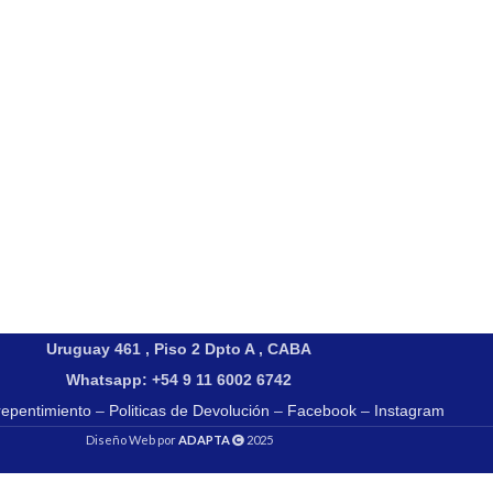
Uruguay 461 , Piso 2 Dpto A , CABA
Whatsapp: +54 9 11 6002 6742
repentimiento
–
Politicas de Devolución
–
Facebook
–
Instagram
Diseño Web por
ADAPTA
2025