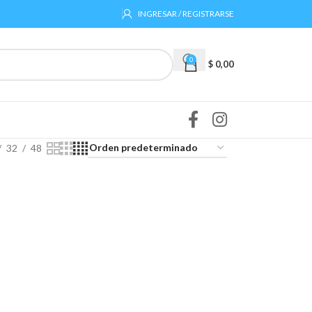
INGRESAR / REGISTRARSE
0
$
0,00
32
48