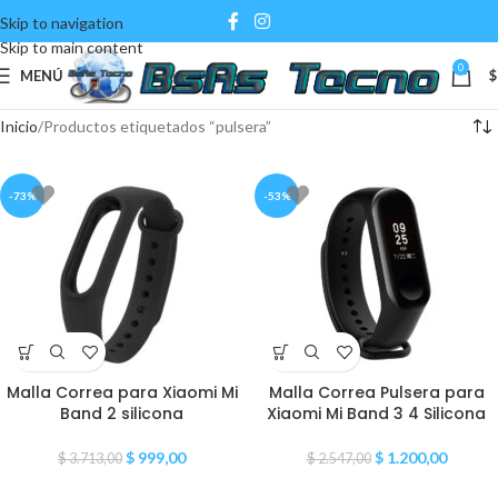
Skip to navigation
Skip to main content
0
MENÚ
$
Inicio
Productos etiquetados “pulsera”
-73%
-53%
Malla Correa para Xiaomi Mi
Malla Correa Pulsera para
Band 2 silicona
Xiaomi Mi Band 3 4 Silicona
$
999,00
$
1.200,00
$
3.713,00
$
2.547,00