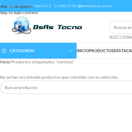
Skip to navigation
Uruguay 461 , Piso 2 Dpto A |
11 6002 6742 |
@buenosaires_tecno
Skip to main content
CATEGORÍAS
INICIO
PRODUCTOS
DESTAC
Inicio
Productos etiquetados “montura”
No se han encontrado productos que coincidan con tu selección.