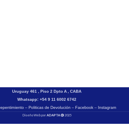
Uruguay 461 , Piso 2 Dpto A , CABA
Whatsapp: +54 9 11 6002 6742
repentimiento
–
Politicas de Devolución
–
Facebook
–
Instagram
Diseño Web por
ADAPTA
2025