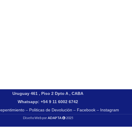
Uruguay 461 , Piso 2 Dpto A , CABA
Whatsapp: +54 9 11 6002 6742
repentimiento
–
Politicas de Devolución
–
Facebook
–
Instagram
Diseño Web por
ADAPTA
2025