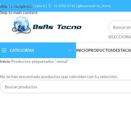
Skip to navigation
Uruguay 461 , Piso 2 Dpto A |
11 6002 6742 |
@buenosaires_tecno
Skip to main content
CATEGORÍAS
INICIO
PRODUCTOS
DESTAC
Inicio
Productos etiquetados “metal”
No se han encontrado productos que coincidan con tu selección.