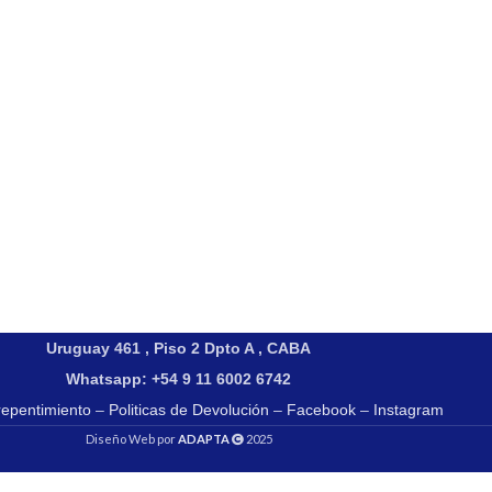
Uruguay 461 , Piso 2 Dpto A , CABA
Whatsapp: +54 9 11 6002 6742
repentimiento
–
Politicas de Devolución
–
Facebook
–
Instagram
Diseño Web por
ADAPTA
2025