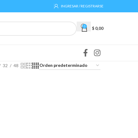
INGRESAR / REGISTRARSE
0
$
0,00
32
48