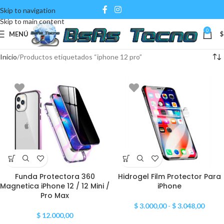
Skip to navigation
Skip to main content
0
MENÚ
$
Inicio
Productos etiquetados “iphone 12 pro”
Funda Protectora 360
Hidrogel Film Protector Para
Magnetica iPhone 12 / 12 Mini /
iPhone
Pro Max
$
3.000,00
-
$
3.048,00
$
12.000,00