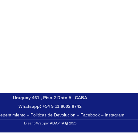
Uruguay 461 , Piso 2 Dpto A , CABA
Whatsapp: +54 9 11 6002 6742
repentimiento
–
Politicas de Devolución
–
Facebook
–
Instagram
Diseño Web por
ADAPTA
2025