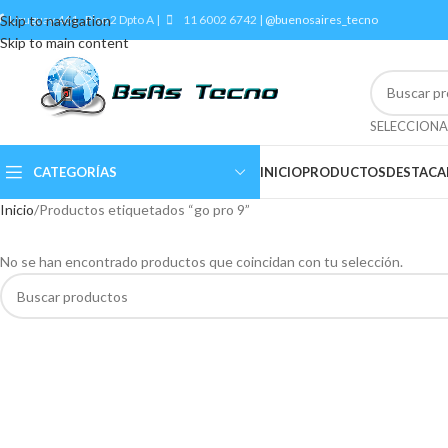
Skip to navigation
Uruguay 461 , Piso 2 Dpto A |
11 6002 6742 |
@buenosaires_tecno
Skip to main content
CATEGORÍAS
INICIO
PRODUCTOS
DESTAC
Inicio
Productos etiquetados “go pro 9”
No se han encontrado productos que coincidan con tu selección.