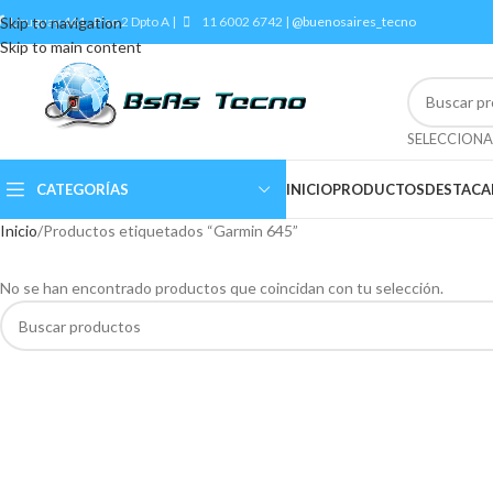
Skip to navigation
Uruguay 461 , Piso 2 Dpto A |
11 6002 6742 |
@buenosaires_tecno
Skip to main content
CATEGORÍAS
INICIO
PRODUCTOS
DESTAC
Inicio
Productos etiquetados “Garmin 645”
No se han encontrado productos que coincidan con tu selección.