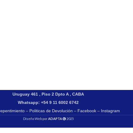
Uruguay 461 , Piso 2 Dpto A , CABA
Whatsapp: +54 9 11 6002 6742
repentimiento
–
Politicas de Devolución
–
Facebook
–
Instagram
Diseño Web por
ADAPTA
2025