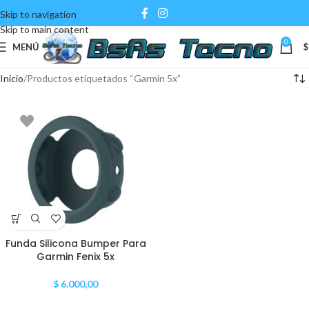
Skip to navigation
Skip to main content
0
MENÚ
$
Inicio
Productos etiquetados “Garmin 5x”
Funda Silicona Bumper Para
Garmin Fenix 5x
$
6.000,00