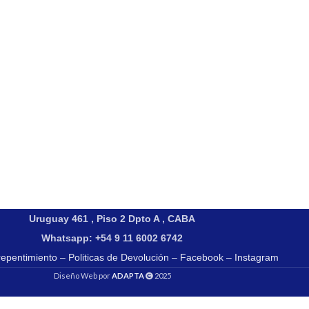
Uruguay 461 , Piso 2 Dpto A , CABA
Whatsapp: +54 9 11 6002 6742
repentimiento
–
Politicas de Devolución
–
Facebook
–
Instagram
Diseño Web por
ADAPTA
2025