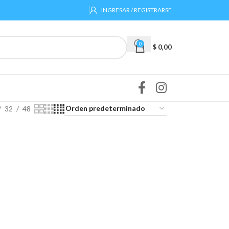
INGRESAR / REGISTRARSE
0
$
0,00
32
48